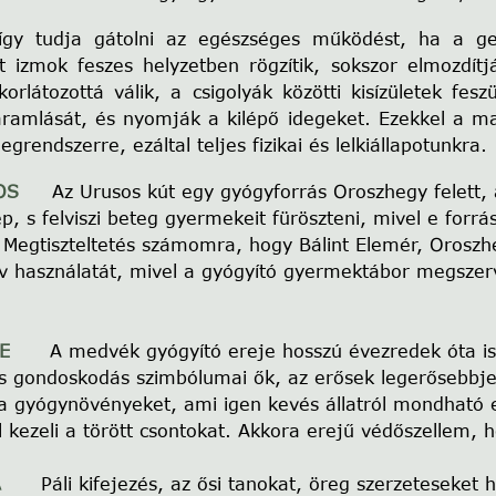
gy tudja gátolni az egészséges működést, ha a ger
t izmok feszes helyzetben rögzítik, sokszor elmozdítjá
rlátozottá válik, a csigolyák közötti kisízületek fesz
áramlását, és nyomják a kilépő idegeket. Ezekkel a m
egrendszerre, ezáltal teljes fizikai és lelkiállapotunkra.
S
Az Urusos kút egy gyógyforrás Oroszhegy felett
ép, s felviszi beteg gyermekeit füröszteni, mivel e fo
Megtiszteltetés számomra, hogy
Bálint Elemér
, Orosz
v használatát, mivel a gyógyító gyermektábor megszer
E
A medvék gyógyító ereje hosszú évezredek óta ism
és gondoskodás szimbólumai ők, az erősek legerősebbje,
 a gyógynövényeket, ami igen kevés állatról mondható 
 kezeli a törött csontokat. Akkora erejű védőszellem,
RA
Páli kifejezés, az ősi tanokat, öreg szerzeteseket 