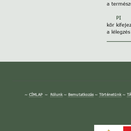
a termész
PI
kör kifeje
a lélegzés
~
CÍMLAP
~
Rólunk
~
Bemutatkozás
~
Történetünk
~
T