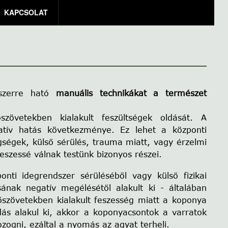
KAPCSOLAT
szerre ható
manuális technikákat
a természet
zövetekben kialakult feszültségek oldását. A
atív hatás következménye. Ez lehet a központi
gségek, külső sérülés, trauma miatt, vagy érzelmi
eszessé válnak testünk bizonyos részei.
onti idegrendszer sérüléséből vagy külső fizikai
ának negatív megélésétől alakult ki - általában
szövetekben kialakult feszesség miatt a koponya
ás alakul ki, akkor a koponyacsontok a varratok
ogni, ezáltal a nyomás az agyat terheli.