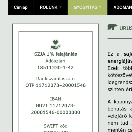
Címlap
RÓLUNK
GYÓGYÍTÁS
ADOMÁN
URUS
Ez a
saj
SZJA 1% felajánlás
Adószám
energiájá
18511330-1-42
Ezek töb
kötőszöve
Bankszámlaszám
idegrendsz
OTP 11712073–20001546
szinten ér
IBAN
A koponyá
HU21 11712073-
behatás k
20001546-00000000
velejáró 
nem tud „
SWIFT kód
mentén cs