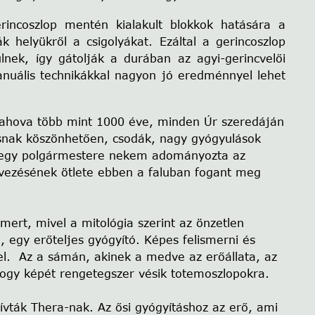
incoszlop mentén kialakult blokkok hatására a
k helyükről a csigolyákat. Ezáltal a gerincoszlop
ülnek, így gátolják a durában az agyi-gerincvelői
anuális technikákkal nagyon jó eredménnyel lehet
, ahova több mint 1000 éve, minden Úr szeredáján
rrásnak köszönhetően, csodák, nagy gyógyulások
hegy polgármestere nekem adományozta az
vezésének ötlete ebben a faluban fogant meg
ert, mivel a mitológia szerint az önzetlen
 egy erőteljes gyógyító. Képes felismerni és
el. Az a sámán, akinek a medve az erőállata, az
 hogy képét rengetegszer vésik totemoszlopokra.
hívták Thera-nak. Az ősi gyógyításhoz az erő, ami