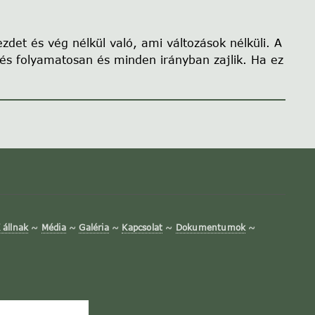
ezdet és vég nélkül való, ami változások nélküli. A
gzés folyamatosan és minden irányban zajlik. Ha ez
állnak
~
Média
~
Galéria
~
Kapcsolat
~
Dokumentumok
~