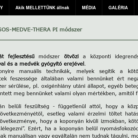
Y
Akik MELLETTÜNK állnak
MÉDIA
GALÉRIA
OS-MEDVE-THERA PI
módszer
át fejlesztésű
módszer
ötvözi
a központi idegrend
val és a medvék gyógyító erejével
.
bnyire manuális technikák, melyek segítik a kötős
tek feszessége általában valami bennünket ért neg
er sérülése, pl. oxigénhiány utáni állapot, egyéb bete
intett meg bennünket valami olyan mértékben, amitől f
n belüli feszültség - függetlenül attól, hogy a közp
övetkezményétől, esetleg valami érzelmi töltet hatás
következménye, hogy a koponyán kívüli izmokban, kötő
lélegezni”. Ezért, ha a koponyán belül nyomásfokozód
ak manuálisan vagy egyáltalán nem tudnak tágulni, moz