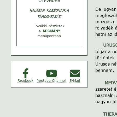
OTPVHUHB
De ugyaní
HÁLÁSAN KÖSZÖNJÜK A
megfeszül
TÁMOGATÁSÁT!
mozgása ko
További részletek
folyadék 
>
ADOMÁNY
hatni az id
menüpontban
URUSO
feljár a n
történtek.
Urusos né
bennem.
Facebook
Youtube Channel
E-Mail
MEDV
szeretet 
használni
nagyon jól
THE