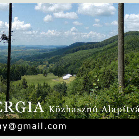
Ugrás
a
tartalomra