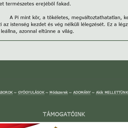
et természetes erejéből fakad.
A Pi mint kör, a tökéletes, megváltoztathatatlan, k
zi az istenség kezdet és vég nélküli lélegzését. Ez a lé
 leállna, azonnal eltűnne a világ.
ÁBOROK
~
GYÓGYULÁSOK
~
Módszerek
~
ADOMÁNY
~
Akik MELLETTÜNK 
TÁMOGATÓINK